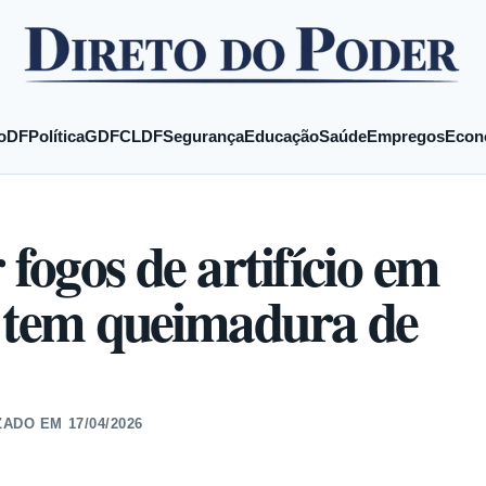
o
DF
Política
GDF
CLDF
Segurança
Educação
Saúde
Empregos
Econ
fogos de artifício em
o tem queimadura de
ZADO EM
17/04/2026