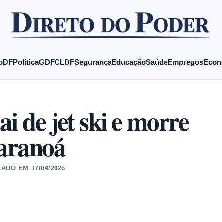
o
DF
Política
GDF
CLDF
Segurança
Educação
Saúde
Empregos
Econ
i de jet ski e morre
aranoá
ZADO EM
17/04/2026