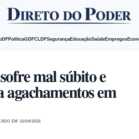
o
DF
Política
GDF
CLDF
Segurança
Educação
Saúde
Empregos
Econ
sofre mal súbito e
ia agachamentos em
ZADO EM
16/04/2026