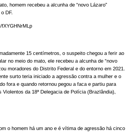
mato, homem recebeu a alcunha de “novo Lázaro”
 o DF.
om/fXYGHNrMLp
adamente 15 centímetros, o suspeito chegou a ferir ao
ar no meio do mato, ele recebeu a alcunha de “novo
rizou moradores do Distrito Federal e do entorno em 2021.
te surto teria iniciado a agressão contra a mulher e o
ido fora e quando retornou pegou a faca e partiu para
 Violentos da 18ª Delegacia de Polícia (Brazlândia),
om o homem há um ano e é vítima de agressão há cinco