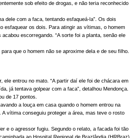
ntemente sob efeito de drogas, e não teria reconhecido
a dele com a faca, tentando esfaqueá-la”. Os dois
to esfaquear os dois. Para atingir as vítimas, o homem
acabou escorregando. “A sorte foi a planta, senão ele
a para que o homem não se aproxime dela e de seu filho.
ele entrou no mato. “A partir daí ele foi de chácara em
da, já tentava golpear com a faca”, detalhou Mendonça.
ou de 17 pontos.
a lavando a louça em casa quando o homem entrou na
. A vítima conseguiu proteger a área, mas teve o rosto
 e o agressor fugiu. Segundo o relato, a facada foi tão
encaminhada ao Hospital Regional de Brazlândia (HRBraz),