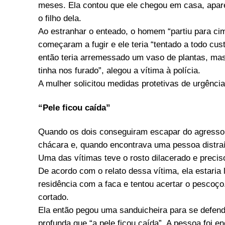
meses. Ela contou que ele chegou em casa, apare
o filho dela.
Ao estranhar o enteado, o homem “partiu para cim
começaram a fugir e ele teria “tentado a todo cus
então teria arremessado um vaso de plantas, mas 
tinha nos furado”, alegou a vítima à polícia.
A mulher solicitou medidas protetivas de urgênci
“Pele ficou caída”
Quando os dois conseguiram escapar do agressor, 
chácara e, quando encontrava uma pessoa distraí
Uma das vítimas teve o rosto dilacerado e precis
De acordo com o relato dessa vítima, ela estari
residência com a faca e tentou acertar o pescoço
cortado.
Ela então pegou uma sanduicheira para se defender
profunda que “a pele ficou caída”. A pessoa foi 