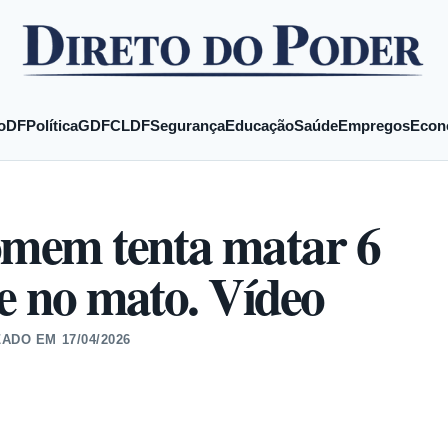
o
DF
Política
GDF
CLDF
Segurança
Educação
Saúde
Empregos
Econ
omem tenta matar 6
de no mato. Vídeo
ZADO EM
17/04/2026