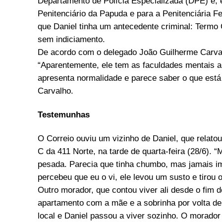
Departamento de Polícia Especializada (DPE) e, 
Penitenciário da Papuda e para a Penitenciária F
que Daniel tinha um antecedente criminal: Termo 
sem indiciamento.
De acordo com o delegado João Guilherme Carvalh
“Aparentemente, ele tem as faculdades mentais a
apresenta normalidade e parece saber o que está 
Carvalho.
Testemunhas
O Correio ouviu um vizinho de Daniel, que relato
C da 411 Norte, na tarde de quarta-feira (28/6).
pesada. Parecia que tinha chumbo, mas jamais im
percebeu que eu o vi, ele levou um susto e tirou o
Outro morador, que contou viver ali desde o fim 
apartamento com a mãe e a sobrinha por volta d
local e Daniel passou a viver sozinho. O mora