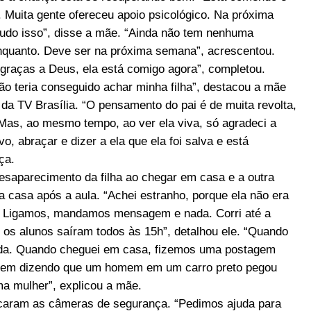
. Muita gente ofereceu apoio psicológico. Na próxima
a tudo isso”, disse a mãe. “Ainda não tem nenhuma
 enquanto. Deve ser na próxima semana”, acrescentou.
 graças a Deus, ela está comigo agora”, completou.
 não teria conseguido achar minha filha”, destacou a mãe
 da TV Brasília. “O pensamento do pai é de muita revolta,
. Mas, ao mesmo tempo, ao ver ela viva, só agradeci a
o, abraçar e dizer a ela que ela foi salva e está
ça.
esaparecimento da filha ao chegar em casa e a outra
ra casa após a aula. “Achei estranho, porque ela não era
a. Ligamos, mandamos mensagem e nada. Corri até a
 os alunos saíram todos às 15h”, detalhou ele. “Quando
rnada. Quando cheguei em casa, fizemos uma postagem
gem dizendo que um homem em um carro preto pegou
ma mulher”, explicou a mãe.
uscaram as câmeras de segurança. “Pedimos ajuda para