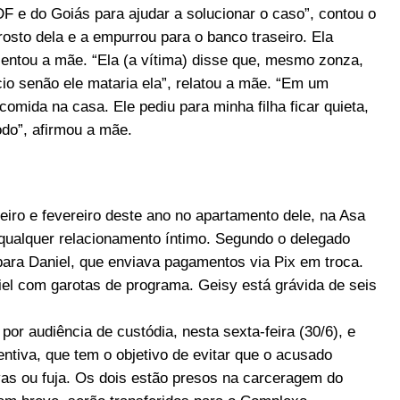
DF e do Goiás para ajudar a solucionar o caso”, contou o
rosto dela e a empurrou para o banco traseiro. Ela
entou a mãe. “Ela (a vítima) disse que, mesmo zonza,
cio senão ele mataria ela”, relatou a mãe. “Em um
mida na casa. Ele pediu para minha filha ficar quieta,
odo”, afirmou a mãe.
eiro e fevereiro deste ano no apartamento dele, na Asa
qualquer relacionamento íntimo. Segundo o delegado
ara Daniel, que enviava pagamentos via Pix em troca.
iel com garotas de programa. Geisy está grávida de seis
or audiência de custódia, nesta sexta-feira (30/6), e
ntiva, que tem o objetivo de evitar que o acusado
vas ou fuja. Os dois estão presos na carceragem do