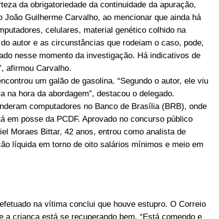
teza da obrigatoriedade da continuidade da apuração,
ado João Guilherme Carvalho, ao mencionar que ainda há
mputadores, celulares, material genético colhido na
il do autor e as circunstâncias que rodeiam o caso, pode,
lhado nesse momento da investigação. Há indicativos de
”, afirmou Carvalho.
encontrou um galão de gasolina. “Segundo o autor, ele viu
tima na hora da abordagem”, destacou o delegado.
reenderam computadores no Banco de Brasília (BRB), onde
stá em posse da PCDF. Aprovado no concurso público
niel Moraes Bittar, 42 anos, entrou como analista de
ão líquida em torno de oito salários mínimos e meio em
efetuado na vítima conclui que houve estupro. O Correio
e a criança está se recuperando bem. “Está comendo e