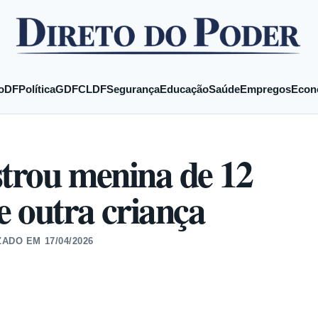
o
DF
Política
GDF
CLDF
Segurança
Educação
Saúde
Empregos
Econ
strou menina de 12
e outra criança
ZADO EM
17/04/2026