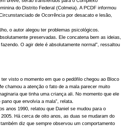
em breve, serão transferidos para o Complexo
eminina do Distrito Federal (Colmeia). A PCDF informou
Circunstanciado de Ocorrência por desacato e lesão,
o, o autor alegou ter problemas psicológicos.
bsolutamente preservadas. Ele concatena bem as ideias,
fazendo. O agir dele é absolutamente normal”, ressaltou
u ter visto o momento em que o pedófilo chegou ao Bloco
 “Me chamou a atenção o fato de a mala parecer muito
aginaria que tinha uma criança ali. No momento que ele
 pano que envolvia a mala”, relata.
dos anos 1990, relatou que Daniel se mudou para o
e 2005. Há cerca de oito anos, as duas se mudaram do
dor também diz que sempre observou um comportamento