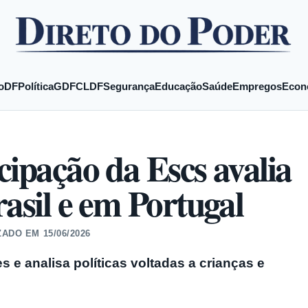
o
DF
Política
GDF
CLDF
Segurança
Educação
Saúde
Empregos
Econ
cipação da Escs avalia
rasil e em Portugal
ZADO EM
15/06/2026
s e analisa políticas voltadas a crianças e