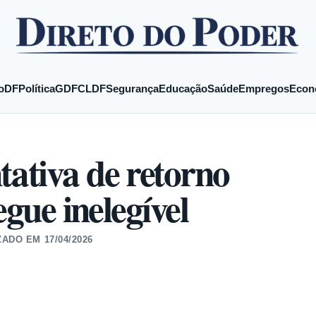
o
DF
Política
GDF
CLDF
Segurança
Educação
Saúde
Empregos
Econ
ativa de retorno
egue inelegível
ZADO EM
17/04/2026