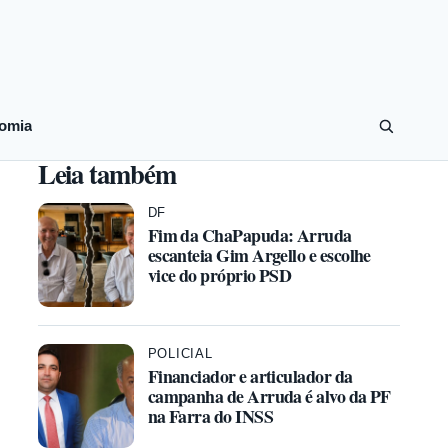
omia
Leia também
DF
Fim da ChaPapuda: Arruda
escanteia Gim Argello e escolhe
vice do próprio PSD
POLICIAL
Financiador e articulador da
campanha de Arruda é alvo da PF
na Farra do INSS