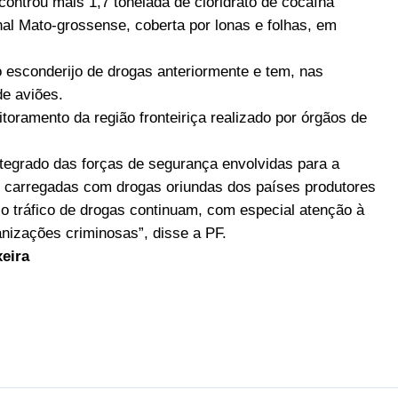
ontrou mais 1,7 tonelada de cloridrato de cocaína
l Mato-grossense, coberta por lonas e folhas, em
o esconderijo de drogas anteriormente e tem, nas
de aviões.
oramento da região fronteiriça realizado por órgãos de
integrado das forças de segurança envolvidas para a
s carregadas com drogas oriundas dos países produtores
a o tráfico de drogas continuam, com especial atenção à
anizações criminosas”, disse a PF.
xeira