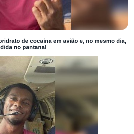
ridrato de cocaína em avião e, no mesmo dia,
dida no pantanal