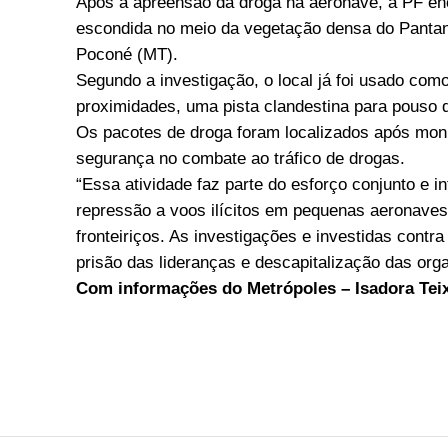
Após a apreensão da droga na aeronave, a PF enc
escondida no meio da vegetação densa do Pantana
Poconé (MT).
Segundo a investigação, o local já foi usado com
proximidades, uma pista clandestina para pouso 
Os pacotes de droga foram localizados após monit
segurança no combate ao tráfico de drogas.
“Essa atividade faz parte do esforço conjunto e 
repressão a voos ilícitos em pequenas aeronave
fronteiriços. As investigações e investidas contr
prisão das lideranças e descapitalização das org
Com informações do Metrópoles – Isadora Tei