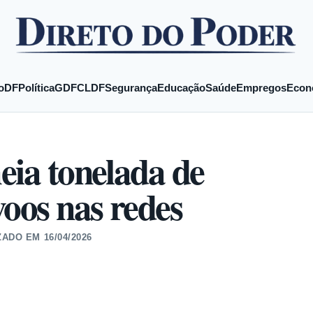
o
DF
Política
GDF
CLDF
Segurança
Educação
Saúde
Empregos
Econ
eia tonelada de
voos nas redes
ZADO EM
16/04/2026