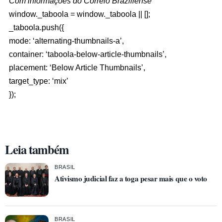
Com informações do Correio Braziliense
window._taboola = window._taboola || [];
_taboola.push({
mode: ‘alternating-thumbnails-a’,
container: ‘taboola-below-article-thumbnails’,
placement: ‘Below Article Thumbnails’,
target_type: ‘mix’
});
Leia também
BRASIL
Ativismo judicial faz a toga pesar mais que o voto
BRASIL