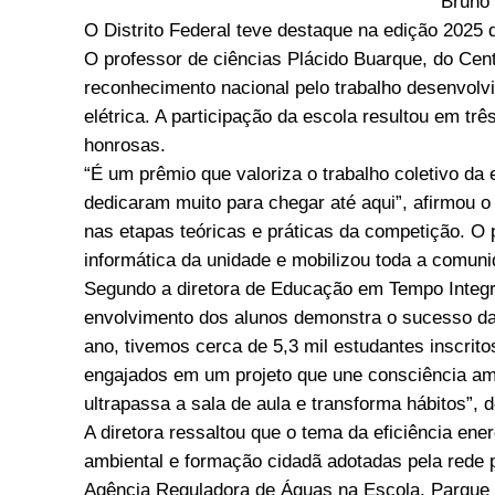
Bruno
O Distrito Federal teve destaque na edição 2025 
O professor de ciências Plácido Buarque, do Cent
reconhecimento nacional pelo trabalho desenvolv
elétrica. A participação da escola resultou em t
honrosas.
“É um prêmio que valoriza o trabalho coletivo da
dedicaram muito para chegar até aqui”, afirmou o
nas etapas teóricas e práticas da competição. O 
informática da unidade e mobilizou toda a comuni
Segundo a diretora de Educação em Tempo Integr
envolvimento dos alunos demonstra o sucesso das
ano, tivemos cerca de 5,3 mil estudantes inscrito
engajados em um projeto que une consciência amb
ultrapassa a sala de aula e transforma hábitos”, 
A diretora ressaltou que o tema da eficiência ene
ambiental e formação cidadã adotadas pela rede
Agência Reguladora de Águas na Escola, Parque