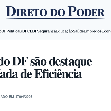
o
DF
Política
GDF
CLDF
Segurança
Educação
Saúde
Empregos
Econ
 do DF são destaque
ada de Eficiência
ZADO EM
17/04/2026