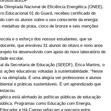
 Grossi/SEEDF
da Olimpíada Nacional de Eficiência Energética (ONEE).
ro Educacional 01 do Guará, recebeu certificado de
ido com os alunos sobre o uso consciente da energia
rês medalhas de prata, cinco de bronze e seis menções
 escola e o esforço dos nossos estudantes, que se
 docente, que envolveu 31 alunos do oitavo e nono anos
projeto foi desenvolvido com apoio do novo laboratório de
dade escolar.
al da Secretaria de Educação (SEEDF), Érica Martins, o
 ações educativas voltadas à sustentabilidade. “Neste
s na olimpíada. É uma alegria ver professores e alunos
iental e práticas sustentáveis. É um aprendizado que
destacou.
rgética está alinhado às políticas públicas de educação
 pública. Programas como Educação com Energia,
 Educador e Há Campo reforçam a parceria entre