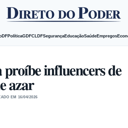
o
DF
Política
GDF
CLDF
Segurança
Educação
Saúde
Empregos
Econ
proíbe influencers de
e azar
ZADO EM
16/04/2026