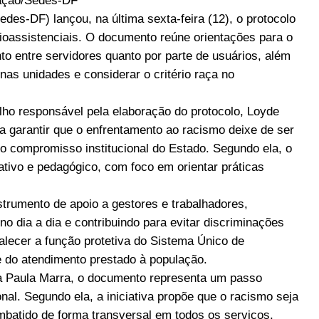
ação/Sedes-DF
des-DF) lançou, na última sexta-feira (12), o protocolo
ioassistenciais. O documento reúne orientações para o
to entre servidores quanto por parte de usuários, além
s nas unidades e considerar o critério raça no
ho responsável pela elaboração do protocolo, Loyde
ra garantir que o enfrentamento ao racismo deixe de ser
 o compromisso institucional do Estado. Segundo ela, o
ativo e pedagógico, com foco em orientar práticas
strumento de apoio a gestores e trabalhadores,
no dia a dia e contribuindo para evitar discriminações
talecer a função protetiva do Sistema Único de
e do atendimento prestado à população.
na Paula Marra, o documento representa um passo
nal. Segundo ela, a iniciativa propõe que o racismo seja
mbatido de forma transversal em todos os serviços,