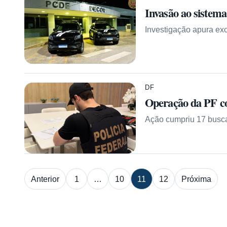
Invasão ao sistema
Investigação apura exc
DF
Operação da PF con
Ação cumpriu 17 busca
Paginação de posts
Anterior
1
…
10
11
12
Próxima