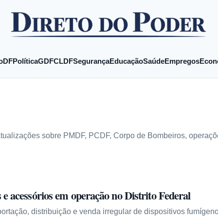
o
DF
Política
GDF
CLDF
Segurança
Educação
Saúde
Empregos
Econ
atualizações sobre PMDF, PCDF, Corpo de Bombeiros, operações 
e acessórios em operação no Distrito Federal
ortação, distribuição e venda irregular de dispositivos fumígen