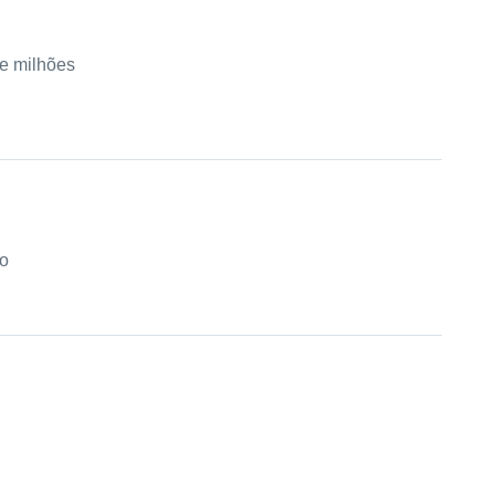
de milhões
mo