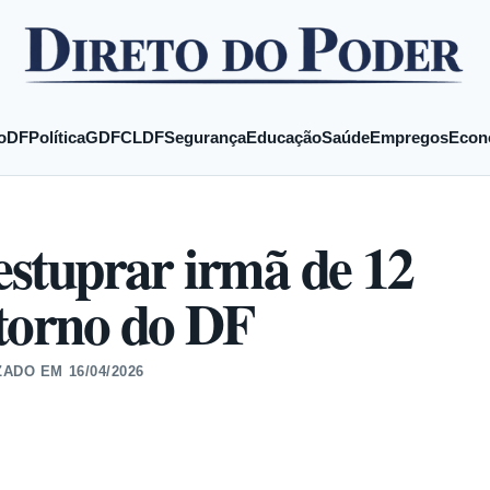
o
DF
Política
GDF
CLDF
Segurança
Educação
Saúde
Empregos
Econ
 estuprar irmã de 12
ntorno do DF
ZADO EM
16/04/2026