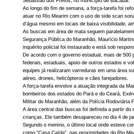
Sebastião dos Pretos, no município de Bacabal.
Ao longo do fim de semana, a força-tarefa foi re
atuar no Rio Mearim com o uso de side scan son
d’água mesmo em locais de baixa visibilidade, am
As buscas em área de mata seguem paralelamente 
Segurança Pública do Maranhão, Maurício Martin
inquérito policial foi instaurado e está sob respo
De acordo com o governo estadual, mais de 500 
federais, estaduais, apoio de outros estados e v
equipes já realizaram varreduras em uma área su
aéreo, drones, helicópteros e cães farejadores.
A força-tarefa envolve a atuação integrada da M
bombeiros dos estados do Pará e do Ceará, Exército
Militar do Maranhão, além da Polícia Rodoviária F
A área central das buscas foi definida a partir d
crianças. Ele também desapareceu no dia 4 de jan
Segundo o menino, o último local onde esteve c
como “Casa Caída”, nas proximidades do Rio Me