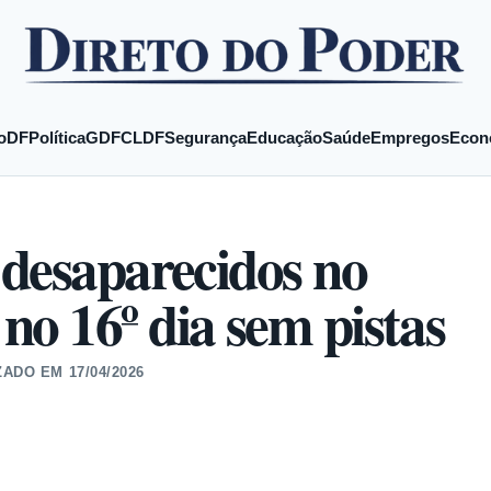
o
DF
Política
GDF
CLDF
Segurança
Educação
Saúde
Empregos
Econ
 desaparecidos no
o 16º dia sem pistas
ZADO EM
17/04/2026