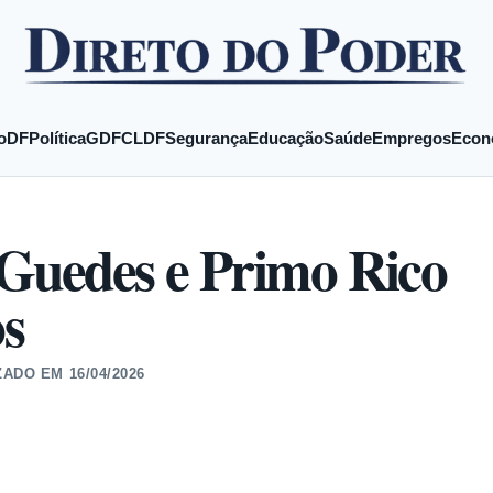
o
DF
Política
GDF
CLDF
Segurança
Educação
Saúde
Empregos
Econ
 Guedes e Primo Rico
os
ZADO EM
16/04/2026