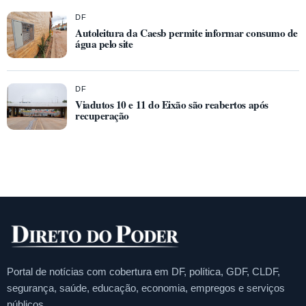
DF
Autoleitura da Caesb permite informar consumo de
água pelo site
DF
Viadutos 10 e 11 do Eixão são reabertos após
recuperação
Portal de notícias com cobertura em DF, política, GDF, CLDF,
segurança, saúde, educação, economia, empregos e serviços
públicos.