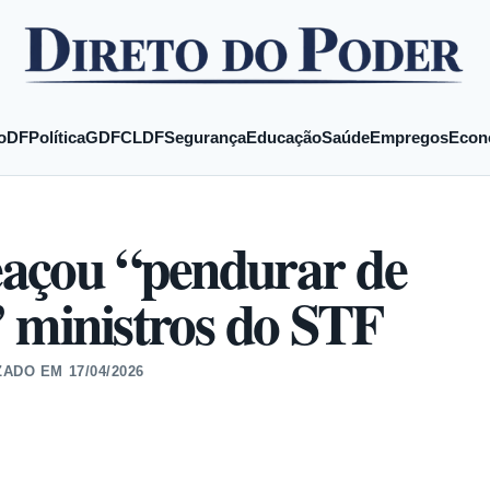
o
DF
Política
GDF
CLDF
Segurança
Educação
Saúde
Empregos
Econ
çou “pendurar de
 ministros do STF
ZADO EM
17/04/2026