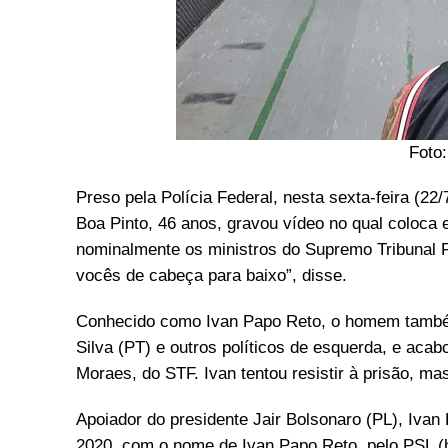
Foto
Preso pela Polícia Federal, nesta sexta-feira (22/
Boa Pinto, 46 anos, gravou vídeo no qual coloca
nominalmente os ministros do Supremo Tribunal 
vocês de cabeça para baixo”, disse.
Conhecido como Ivan Papo Reto, o homem também
Silva (PT) e outros políticos de esquerda, e aca
Moraes, do STF. Ivan tentou resistir à prisão, m
Apoiador do presidente Jair Bolsonaro (PL), Ivan 
2020, com o nome de Ivan Papo Reto, pelo PSL (ho