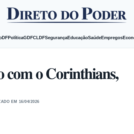
o
DF
Política
GDF
CLDF
Segurança
Educação
Saúde
Empregos
Econ
o com o Corinthians,
ZADO EM
16/04/2026