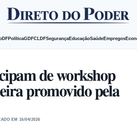
o
DF
Política
GDF
CLDF
Segurança
Educação
Saúde
Empregos
Econ
icipam de workshop
eira promovido pela
ZADO EM
16/04/2026