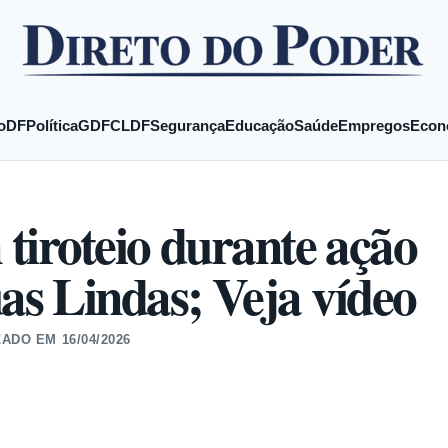
o
DF
Política
GDF
CLDF
Segurança
Educação
Saúde
Empregos
Econ
tiroteio durante ação
 Lindas; Veja vídeo
ZADO EM
16/04/2026