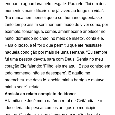
enquanto aguardava pelo resgate. Para ele, “foi um dos
momentos mais difíceis que já viveu ao longo da vida”.
“Eu nunca nem pensei que o ser humano aguentasse
tanto tempo assim sem nenhum modo de viver como, por
exemplo, tomar água, comer, amanhecer e anoitecer no
mato, dormindo no chão, no meio de inseto”, conta ele.
Para o idoso, a fé foi o que permitiu que ele resistisse
naquela condição por mais de uma semana. “Eu sempre
fui uma pessoa devota para com Deus. Sentia no meu
coração Ele falando: ‘Filho, eis me aqui. Estou contigo em
todo momento, não se desespere’. E aquilo me
preencheu, me dava fé, enchia minha barriga e matava
minha sede”, relata.
Assista ao relato completo do idoso:
A família de José mora na área rural de Ceilândia, e o
idoso teria ido pescar com os amigos no município
goiano. O patriarca, que já morou em região de mata,