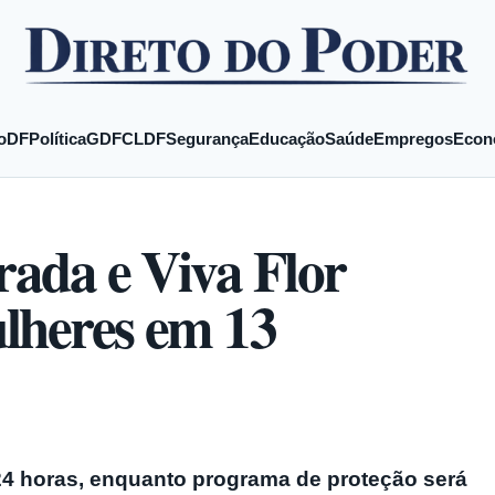
o
DF
Política
GDF
CLDF
Segurança
Educação
Saúde
Empregos
Econ
rada e Viva Flor
ulheres em 13
24 horas, enquanto programa de proteção será