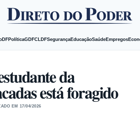
o
DF
Política
GDF
CLDF
Segurança
Educação
Saúde
Empregos
Econ
estudante da
cadas está foragido
ZADO EM
17/04/2026