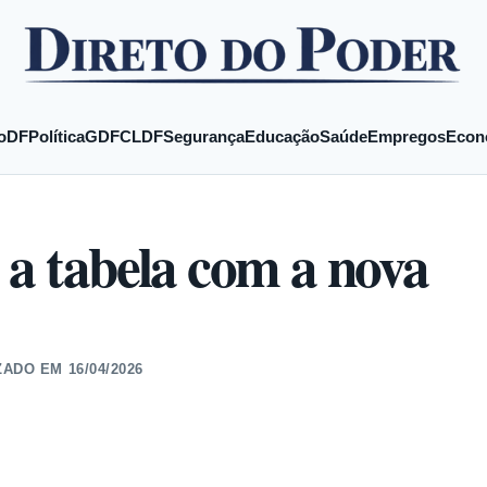
o
DF
Política
GDF
CLDF
Segurança
Educação
Saúde
Empregos
Econ
 a tabela com a nova
ZADO EM
16/04/2026